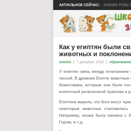
АКТУАЛЬНОЕ СЕЙЧАС:
КАКОВА РОЛЬ П.
Как у египтян были с
животных и поклонен
asweta
|
1 декабря, 2023
|
образовани
У египтян связь между почитанием
тесной. В древнем Египте животные
божествами, которым они были по
египетской религиозной практики и р
Египтяне верили, что боги могут пр
некоторые животные становились
Например, кошка была связана с б
Гором, и т.д.