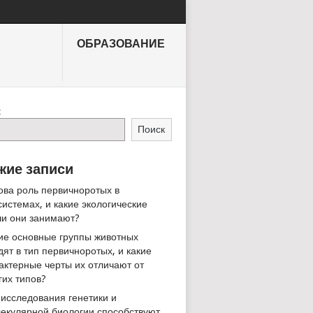
ОБРАЗОВАНИЕ
к
Поиск
жие записи
ова роль первичноротых в
системах, и какие экологические
и они занимают?
ие основные группы животных
дят в тип первичноротых, и какие
актерные черты их отличают от
гих типов?
 исследования генетики и
екулярной биологии способствуют