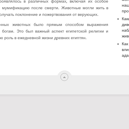
роявлялось в различных формах, включая их особое
наш
е мумификацию после смерти. Животные могли жить в
про
олучать поклонение и пожертвования от верующих.
Как
див
енных животных было прямым способом выражения
наб
 богам. Это был важный аспект египетской религии и
жив
ую роль в ежедневной жизни древних египтян.
Как
вли
ада