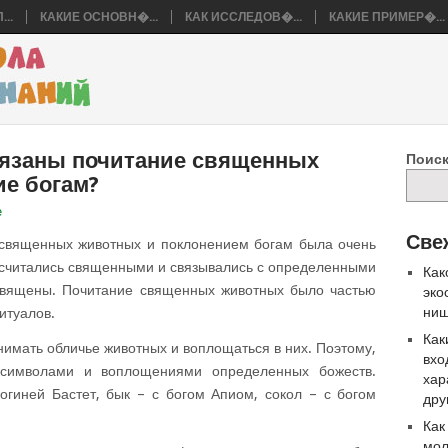
..
КАКИЕ ОСНОВН�...
КАК ИССЛЕДОВ�...
КАКИЕ ПРИМЕР�...
вязаны почитание священных
Поис
ие богам?
е
Све
 священных животных и поклонением богам была очень
 считались священными и связывались с определенными
Как
священы. Почитание священных животных было частью
эко
ниш
итуалов.
Как
инимать обличье животных и воплощаться в них. Поэтому,
вхо
 символами и воплощениями определенных божеств.
хар
огиней Бастет, бык – с богом Апиом, сокол – с богом
дру
Как
мол